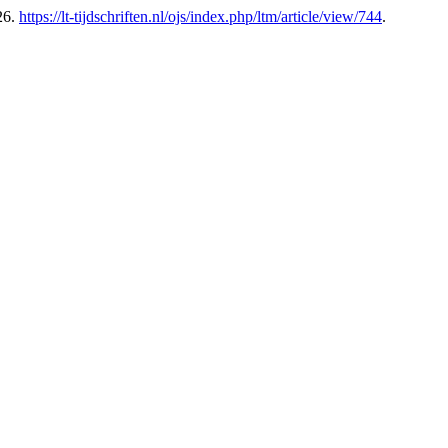
26.
https://lt-tijdschriften.nl/ojs/index.php/ltm/article/view/744
.