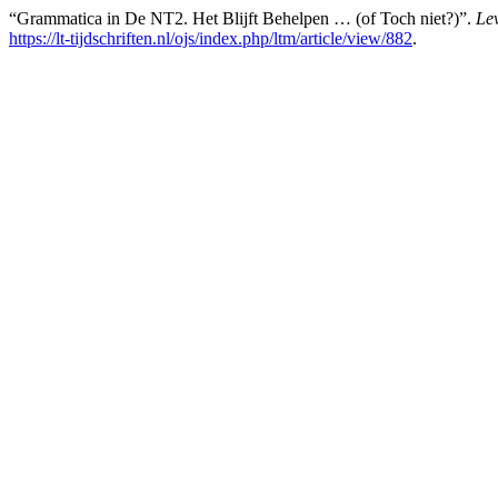
“Grammatica in De NT2. Het Blijft Behelpen … (of Toch niet?)”.
Le
https://lt-tijdschriften.nl/ojs/index.php/ltm/article/view/882
.