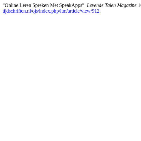
“Online Leren Spreken Met SpeakApps”.
Levende Talen Magazine
10
tijdschriften.nl/ojs/index.php/ltm/article/view/912
.