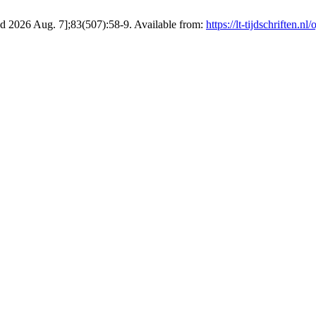
ted 2026 Aug. 7];83(507):58-9. Available from:
https://lt-tijdschriften.n