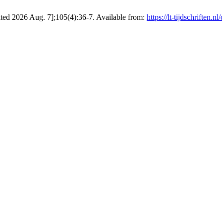
ited 2026 Aug. 7];105(4):36-7. Available from:
https://lt-tijdschriften.