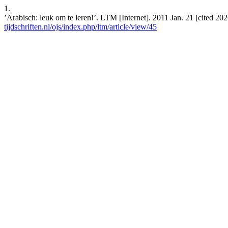
1.
’Arabisch: leuk om te leren!’. LTM [Internet]. 2011 Jan. 21 [cited 20
tijdschriften.nl/ojs/index.php/ltm/article/view/45