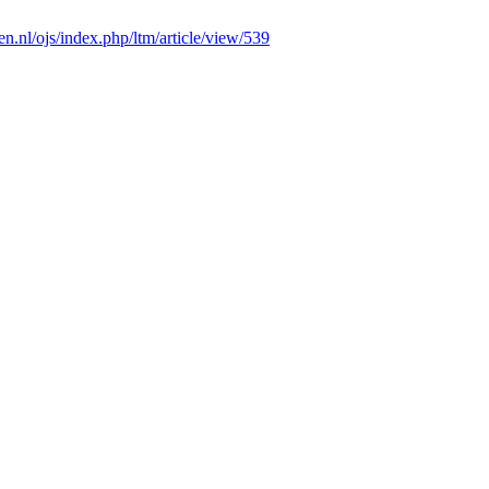
iften.nl/ojs/index.php/ltm/article/view/539