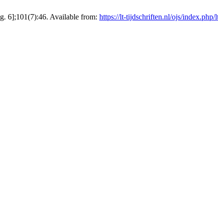
. 6];101(7):46. Available from:
https://lt-tijdschriften.nl/ojs/index.php