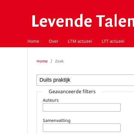
Home
Over
LTM actueel
LTT actueel
Home
/
Zoek
Geavanceerde filters
Auteurs
Samenvatting