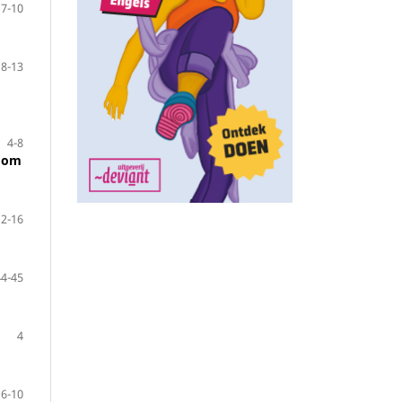
7-10
8-13
4-8
t om
12-16
44-45
4
6-10