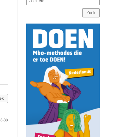
Zoek
ek
38-39