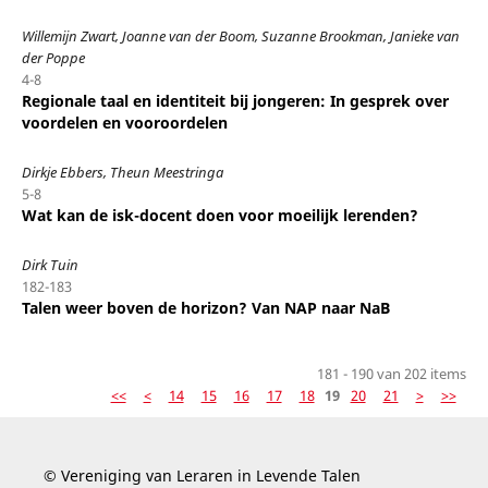
Willemijn Zwart, Joanne van der Boom, Suzanne Brookman, Janieke van
der Poppe
4-8
Regionale taal en identiteit bij jongeren: In gesprek over
voordelen en vooroordelen
Dirkje Ebbers, Theun Meestringa
5-8
Wat kan de isk-docent doen voor moeilijk lerenden?
Dirk Tuin
182-183
Talen weer boven de horizon? Van NAP naar NaB
181 - 190 van 202 items
<<
<
14
15
16
17
18
19
20
21
>
>>
© Vereniging van Leraren in Levende Talen