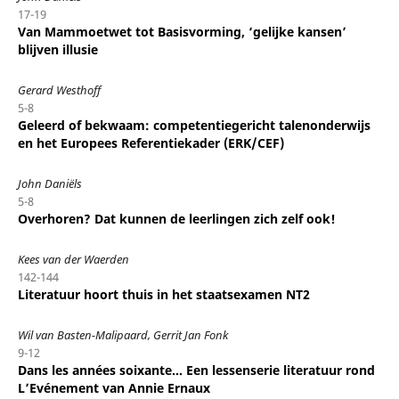
17-19
Van Mammoetwet tot Basisvorming, ‘gelijke kansen’
blijven illusie
Gerard Westhoff
5-8
Geleerd of bekwaam: competentiegericht talenonderwijs
en het Europees Referentiekader (ERK/CEF)
John Daniëls
5-8
Overhoren? Dat kunnen de leerlingen zich zelf ook!
Kees van der Waerden
142-144
Literatuur hoort thuis in het staatsexamen NT2
Wil van Basten-Malipaard, Gerrit Jan Fonk
9-12
Dans les années soixante… Een lessenserie literatuur rond
L’Evénement van Annie Ernaux