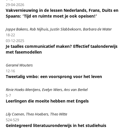
29-04-2026
Vakvernieuwing in de lessen Nederlands, Frans, Duits en
Spaans: ‘Tijd en ruimte moet je ook opeisen!’
Joppe Bakens, Rob Nijhuis, Justin Slabbekoorn, Barbara de Water
18-22
03-12-2025
Je taalles communicatief maken? Effectief taalonderwijs
met fasemodellen
Geramé Wouters
12-16
Tweetalig vmbo: een voorsprong voor het leven
Rinie Hoeks-Mentjens, Evelyn Wiers, Ans van Berkel
5-7
Leerlingen die moeite hebben met Engels
Lily Coenen, Theo Hoebers, Theo Witte
524-529
Geïntegreerd literatuuronderwijs in het studiehuis