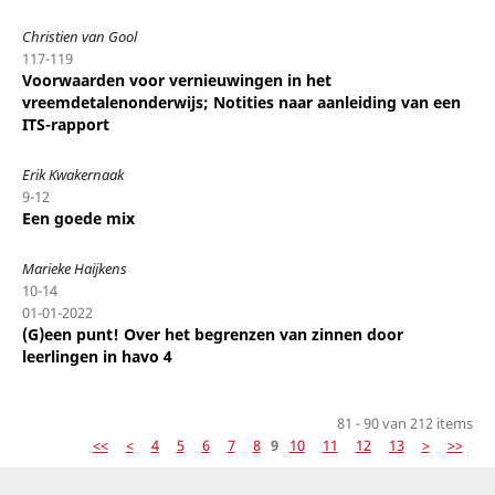
Christien van Gool
117-119
Voorwaarden voor vernieuwingen in het
vreemdetalenonderwijs; Notities naar aanleiding van een
ITS-rapport
Erik Kwakernaak
9-12
Een goede mix
Marieke Haijkens
10-14
01-01-2022
(G)een punt! Over het begrenzen van zinnen door
leerlingen in havo 4
81 - 90 van 212 items
<<
<
4
5
6
7
8
9
10
11
12
13
>
>>