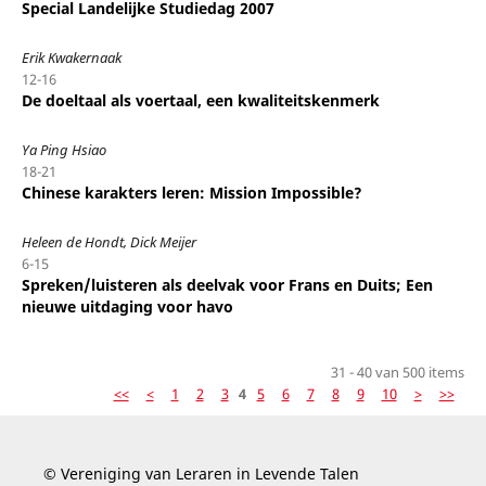
Special Landelijke Studiedag 2007
Erik Kwakernaak
12-16
De doeltaal als voertaal, een kwaliteitskenmerk
Ya Ping Hsiao
18-21
Chinese karakters leren: Mission Impossible?
Heleen de Hondt, Dick Meijer
6-15
Spreken/luisteren als deelvak voor Frans en Duits; Een
nieuwe uitdaging voor havo
31 - 40 van 500 items
<<
<
1
2
3
4
5
6
7
8
9
10
>
>>
© Vereniging van Leraren in Levende Talen