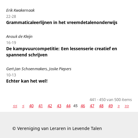
Erik Kwakernaak
22-28
Grammaticaleerlijnen in het vreemdetalenonderwijs
Anouk de Kleijn
16-19
De kampvuurcompetitie: Een lessenserie creatief en
spannend schrijven
Gert-Jan Schoenmakers, Joske Piepers
10-13
Echter kan het wel!
441 - 450 van 500 items
<<
<
40
41
42
43
44
45
46
47
48
49
>
>>
© Vereniging van Leraren in Levende Talen