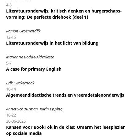
4-8
Literatuuronderwijs, kritisch denken en burgerschaps-
vorming: De perfecte driehoek (deel 1)
Ramon Groenendijk
12-16
Literatuuronderwijs in het licht van bildung
Marianne Bodde-Alderlieste
5-7
A case for primary English
Erik Kwakernaak
10-14
Algemeendidactische trends en vreemdetalenonderwijs
Annet Schuurman, Karin Epping
18-22
30-06-2026
Kansen voor BookTok in de klas: Omarm het leesplezier
op sociale media