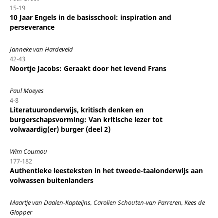
15-19
10 Jaar Engels in de basisschool: inspiration and
perseverance
Janneke van Hardeveld
42-43
Noortje Jacobs: Geraakt door het levend Frans
Paul Moeyes
4-8
Literatuuronderwijs, kritisch denken en
burgerschapsvorming: Van kritische lezer tot
volwaardig(er) burger (deel 2)
Wim Coumou
177-182
Authentieke leesteksten in het tweede-taalonderwijs aan
volwassen buitenlanders
Maartje van Daalen-Kapteijns, Carolien Schouten-van Parreren, Kees de
Glopper