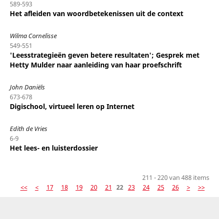
589-593
Het afleiden van woordbetekenissen uit de context
Wilma Cornelisse
549-551
'Leesstrategieën geven betere resultaten'; Gesprek met
Hetty Mulder naar aanleiding van haar proefschrift
John Daniëls
673-678
Digischool, virtueel leren op Internet
Edith de Vries
6-9
Het lees- en luisterdossier
211 - 220 van 488 items
<<
<
17
18
19
20
21
22
23
24
25
26
>
>>