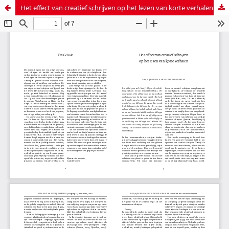
Het effect van creatief schrijven op het lezen van korte verhalen