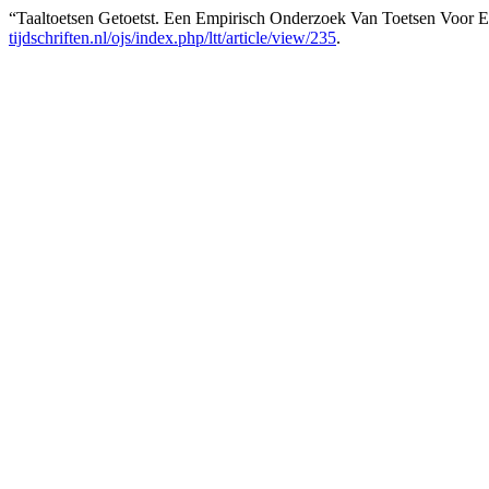
“Taaltoetsen Getoetst. Een Empirisch Onderzoek Van Toetsen Voor E
tijdschriften.nl/ojs/index.php/ltt/article/view/235
.