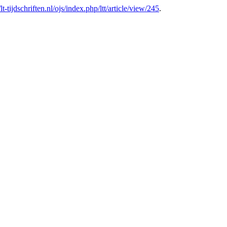
/lt-tijdschriften.nl/ojs/index.php/ltt/article/view/245
.