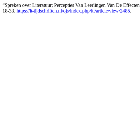
“Spreken over Literatuur; Percepties Van Leerlingen Van De Effecte
18-33.
https://lt-tijdschriften.nl/ojs/index.php/ltt/article/view/2485
.