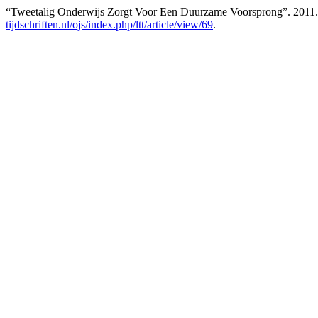
“Tweetalig Onderwijs Zorgt Voor Een Duurzame Voorsprong”. 2011
tijdschriften.nl/ojs/index.php/ltt/article/view/69
.