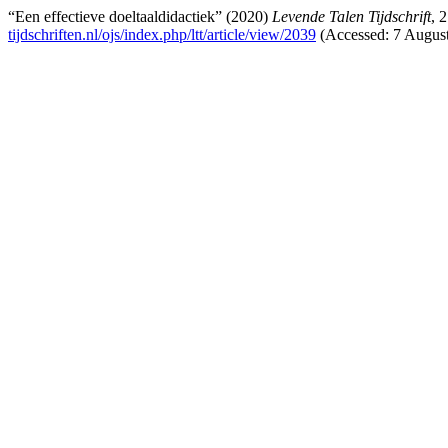
“Een effectieve doeltaaldidactiek” (2020)
Levende Talen Tijdschrift
, 
tijdschriften.nl/ojs/index.php/ltt/article/view/2039
(Accessed: 7 August