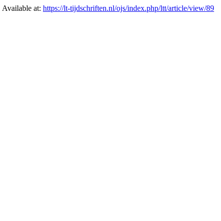
. Available at:
https://lt-tijdschriften.nl/ojs/index.php/ltt/article/view/89