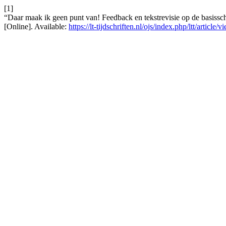
[1]
“Daar maak ik geen punt van! Feedback en tekstrevisie op de basissc
[Online]. Available:
https://lt-tijdschriften.nl/ojs/index.php/ltt/article/