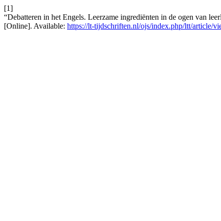
[1]
“Debatteren in het Engels. Leerzame ingrediënten in de ogen van lee
[Online]. Available:
https://lt-tijdschriften.nl/ojs/index.php/ltt/article/