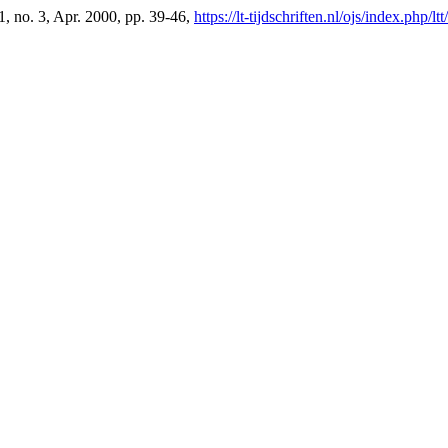
 1, no. 3, Apr. 2000, pp. 39-46,
https://lt-tijdschriften.nl/ojs/index.php/lt