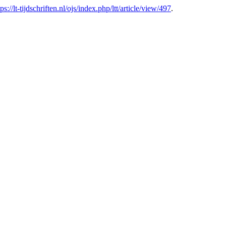
tps://lt-tijdschriften.nl/ojs/index.php/ltt/article/view/497
.