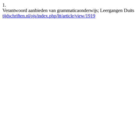
1.
Verantwoord aanbieden van grammaticaonderwijs; Leergangen Duits on
tijdschriften.nl/ojs/index.php/ltt/article/view/1919