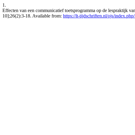
1.
Effecten van een communicatief toetsprogramma op de lespraktijk van
10];26(2):3-18. Available from:
https://lt-tijdschriften.nl/ojs/index.php