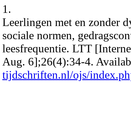
1.
Leerlingen met en zonder dys
sociale normen, gedragscont
leesfrequentie. LTT [Intern
Aug. 6];26(4):34-4. Availa
tijdschriften.nl/ojs/index.ph