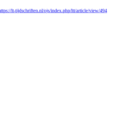
https://lt-tijdschriften.nl/ojs/index.php/ltt/article/view/494