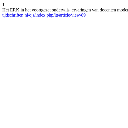
1.
Het ERK in het voortgezet onderwijs: ervaringen van docenten modern
tijdschriften.nl/ojs/index.php/ltt/article/view/89