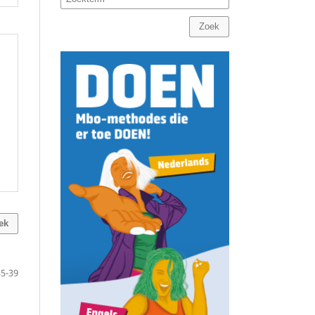
Zoek
ek
35-39