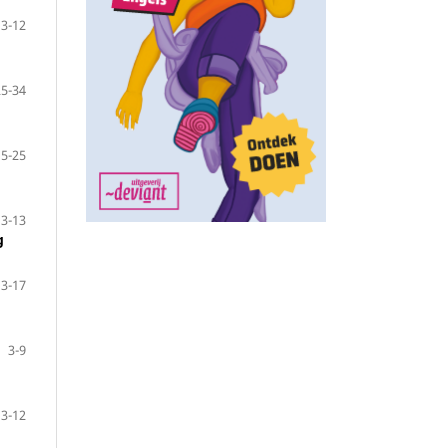
3-12
25-34
15-25
3-13
g
3-17
3-9
3-12