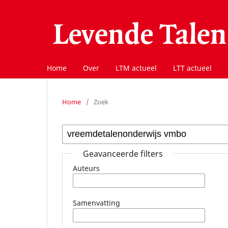
Home
Over
LTM actueel
LTT actueel
Home
/
Zoek
Geavanceerde filters
Auteurs
Samenvatting