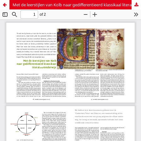
Met de leerstijlen van Kolb naar gedifferentieerd klassikaal literatuuronderwijs