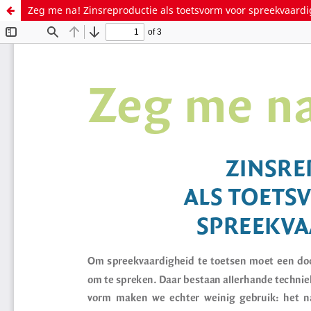
Zeg me na! Zinsreproductie als toetsvorm voor spreekvaard