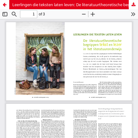
Leerlingen die teksten laten leven: De literatuurtheoretische begrippen tekst en lezer in het literatuuronderwijs