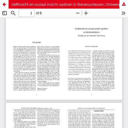
Zelfinzicht en sociaal inzicht opdoen in literatuurlessen; Ontwerp van een interventie voor havo 4