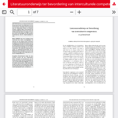
Literatuuronderwijs ter bevordering van interculturele competentie; een pilotonderzoek