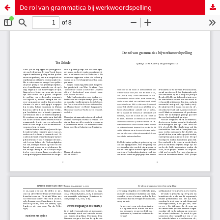
De rol van grammatica bij werkwoordspelling