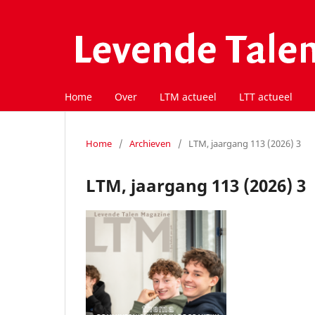
Home
Over
LTM actueel
LTT actueel
Home
/
Archieven
/
LTM, jaargang 113 (2026) 3
LTM, jaargang 113 (2026) 3