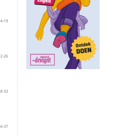
14-19
22-26
28-33
36-37