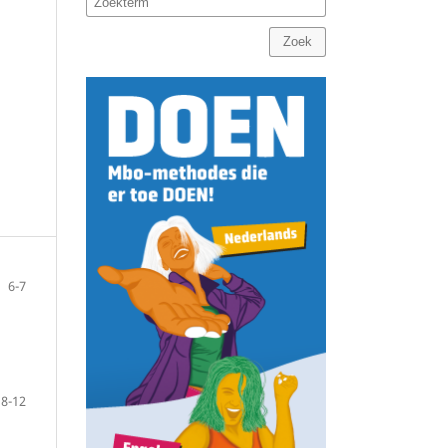
Zoek
6-7
8-12