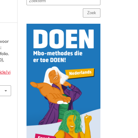
Zoek
 voor
:
olio.
0),
cle/vi