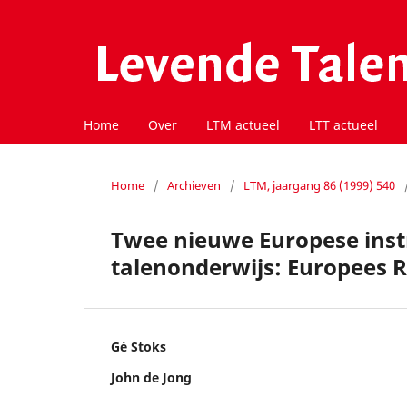
Home
Over
LTM actueel
LTT actueel
Home
/
Archieven
/
LTM, jaargang 86 (1999) 540
Twee nieuwe Europese ins
talenonderwijs: Europees R
Gé Stoks
John de Jong