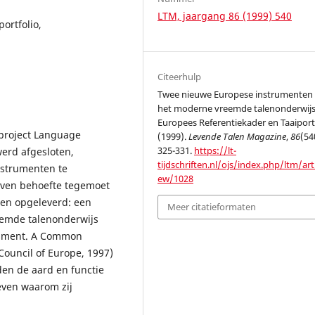
LTM, jaargang 86 (1999) 540
ortfolio,
Citeerhulp
Twee nieuwe Europese instrumenten
het moderne vreemde talenonderwijs
Europees Referentiekader en Taaiportf
 project Language
(1999).
Levende Talen Magazine
,
86
(54
325-331.
https://lt-
werd afgesloten,
tijdschriften.nl/ojs/index.php/ltm/arti
nstrumenten te
ew/1028
even behoefte tegemoet
en opgeleverd: een
Meer citatieformaten
eemde talenonderwijs
ssment. A Common
ouncil of Europe, 1997)
rden de aard en functie
ven waarom zij