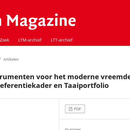
Zoek
LTM-archief
LTT-archief
/
Artikelen
trumenten voor het moderne vreemd
eferentiekader en Taaiportfolio
PDF
Nummer