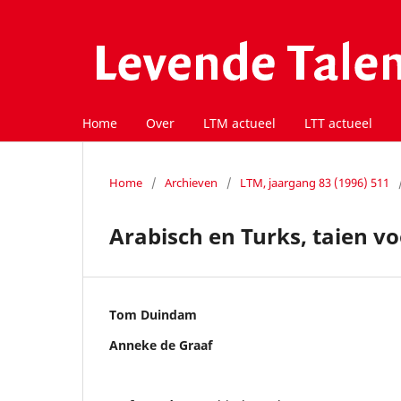
Home
Over
LTM actueel
LTT actueel
Home
/
Archieven
/
LTM, jaargang 83 (1996) 511
Arabisch en Turks, taien vo
Tom Duindam
Anneke de Graaf