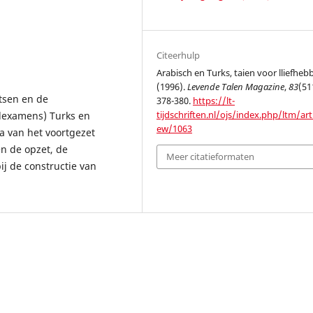
Citeerhulp
Arabisch en Turks, taien voor lliefheb
(1996).
Levende Talen Magazine
,
83
(51
etsen en de
378-380.
https://lt-
tijdschriften.nl/ojs/index.php/ltm/arti
ndexamens) Turks en
ew/1063
a van het voortgezet
n de opzet, de
Meer citatieformaten
ij de constructie van