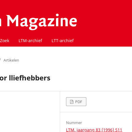
Zoek
LTM-archief
LTT-archief
/
Artikelen
or lliefhebbers
PDF
Nummer
LTM, jaargang 83 (1996) 511