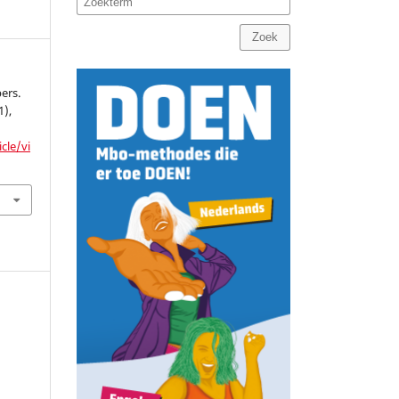
Zoek
bers.
1),
cle/vi