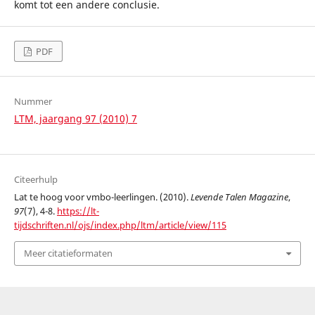
komt tot een andere conclusie.
PDF
Nummer
LTM, jaargang 97 (2010) 7
Citeerhulp
Lat te hoog voor vmbo-leerlingen. (2010).
Levende Talen Magazine
,
97
(7), 4-8.
https://lt-
tijdschriften.nl/ojs/index.php/ltm/article/view/115
Meer citatieformaten