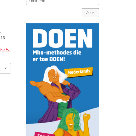
Zoek
.
 16-
cle/vi