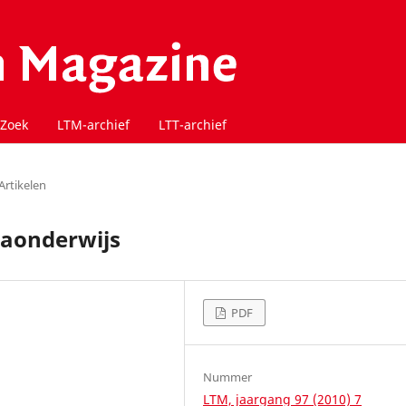
Zoek
LTM-archief
LTT-archief
Artikelen
caonderwijs
PDF
Nummer
LTM, jaargang 97 (2010) 7