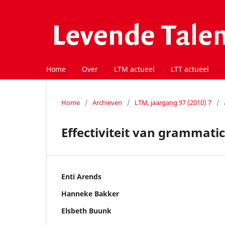
Home
Over
LTM actueel
LTT actueel
Home
/
Archieven
/
LTM, jaargang 97 (2010) 7
/
Effectiviteit van grammati
Enti Arends
Hanneke Bakker
Elsbeth Buunk