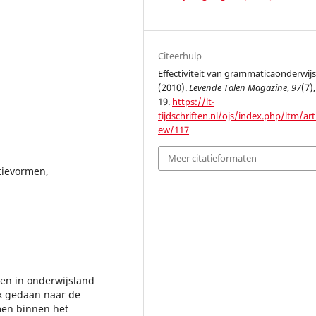
Citeerhulp
Effectiviteit van grammaticaonderwijs
(2010).
Levende Talen Magazine
,
97
(7),
19.
https://lt-
tijdschriften.nl/ojs/index.php/ltm/arti
ew/117
Meer citatieformaten
tievormen,
en in onderwijsland
k gedaan naar de
rmen binnen het