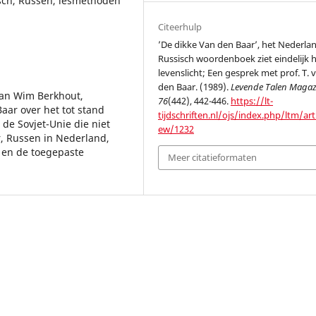
sch, Russen, lesmethoden
Citeerhulp
’De dikke Van den Baar’, het Nederla
Russisch woordenboek ziet eindelijk 
levenslicht; Een gesprek met prof. T. 
den Baar. (1989).
Levende Talen Magaz
van Wim Berkhout,
76
(442), 442-446.
https://lt-
Baar over het tot stand
tijdschriften.nl/ojs/index.php/ltm/arti
de Sovjet-Unie die niet
ew/1232
ur, Russen in Nederland,
l en de toegepaste
Meer citatieformaten