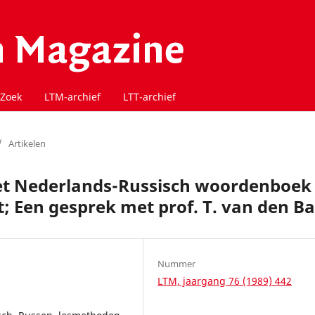
Zoek
LTM-archief
LTT-archief
/
Artikelen
het Nederlands-Russisch woordenboek
ht; Een gesprek met prof. T. van den B
Nummer
LTM, jaargang 76 (1989) 442