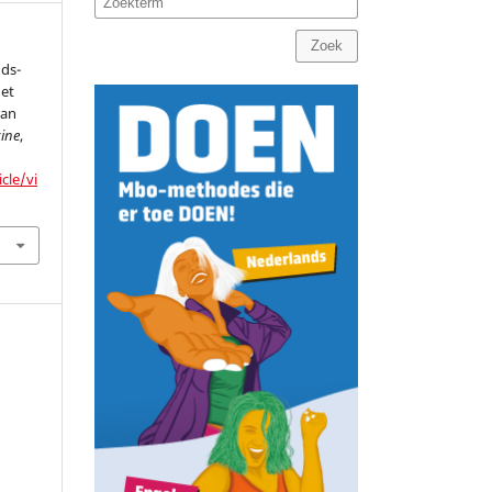
Zoek
nds-
het
van
ine
,
cle/vi