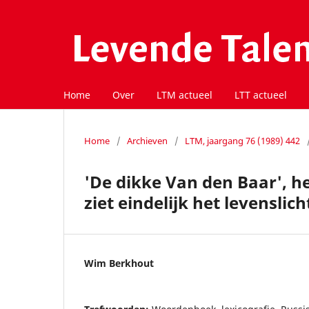
Home
Over
LTM actueel
LTT actueel
Home
/
Archieven
/
LTM, jaargang 76 (1989) 442
'De dikke Van den Baar', 
ziet eindelijk het levenslic
Wim Berkhout