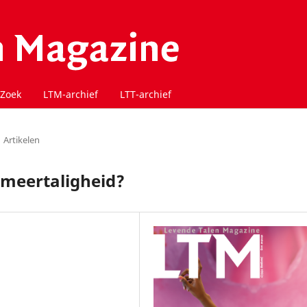
Zoek
LTM-archief
LTT-archief
Artikelen
meertaligheid?