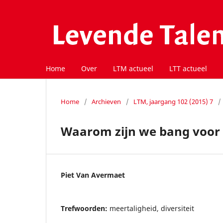
Home
Over
LTM actueel
LTT actueel
Home
/
Archieven
/
LTM, jaargang 102 (2015) 7
/
Waarom zijn we bang voor 
Piet Van Avermaet
Trefwoorden:
meertaligheid, diversiteit