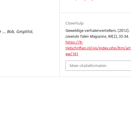
Citeerhulp
Geweldige verhalenvertellers. (2012).
r … Bob, Gesplitst,
Levende Talen Magazine
,
99
(2), 33-34.
https://lt-
tijdschriften.nl/ojs/index.php/ltm/arti
ew/161
Meer citatieformaten