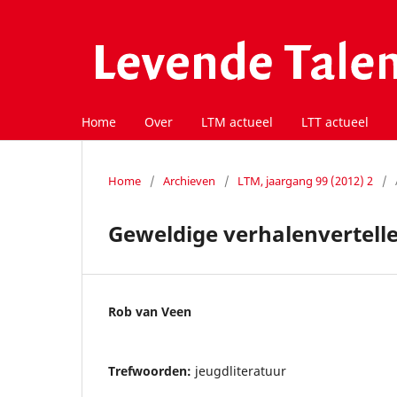
Home
Over
LTM actueel
LTT actueel
Home
/
Archieven
/
LTM, jaargang 99 (2012) 2
/
Geweldige verhalenvertelle
Rob van Veen
Trefwoorden:
jeugdliteratuur