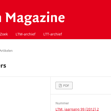
Zoek
LTM-archief
LTT-archief
Artikelen
rs
PDF
Nummer
LTM, jaargang 99 (2012) 2