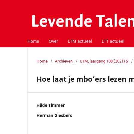
Home
Over
LTM actueel
LTT actueel
Home
/
Archieven
/
LTM, jaargang 108 (2021) 5
/
Hoe laat je mbo’ers lezen 
Hilde Timmer
Herman Giesbers