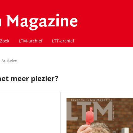
Zoek
LTM-archief
LTT-archief
Artikelen
met meer plezier?