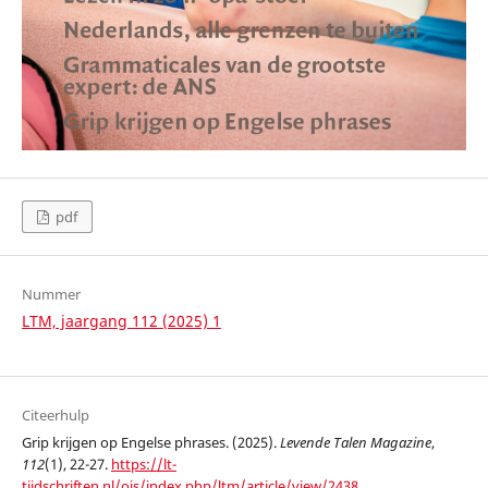
pdf
Nummer
LTM, jaargang 112 (2025) 1
Citeerhulp
Grip krijgen op Engelse phrases. (2025).
Levende Talen Magazine
,
112
(1), 22-27.
https://lt-
tijdschriften.nl/ojs/index.php/ltm/article/view/2438