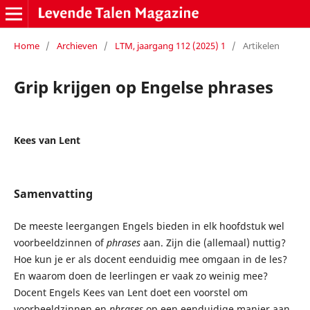
Home
/
Archieven
/
LTM, jaargang 112 (2025) 1
/
Artikelen
Grip krijgen op Engelse phrases
Kees van Lent
Samenvatting
De meeste leergangen Engels bieden in elk hoofdstuk wel
voorbeeldzinnen of
phrases
aan. Zijn die (allemaal) nuttig?
Hoe kun je er als docent eenduidig mee omgaan in de les?
En waarom doen de leerlingen er vaak zo weinig mee?
Docent Engels Kees van Lent doet een voorstel om
voorbeeldzinnen en
phrases
op een eenduidige manier aan