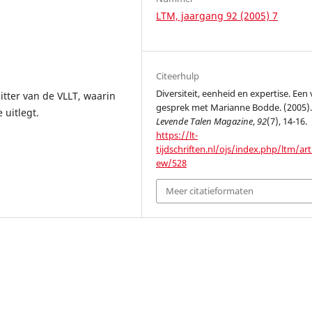
LTM, jaargang 92 (2005) 7
Citeerhulp
Diversiteit, eenheid en expertise. Een
tter van de VLLT, waarin
gesprek met Marianne Bodde. (2005)
 uitlegt.
Levende Talen Magazine
,
92
(7), 14-16.
https://lt-
tijdschriften.nl/ojs/index.php/ltm/arti
ew/528
Meer citatieformaten