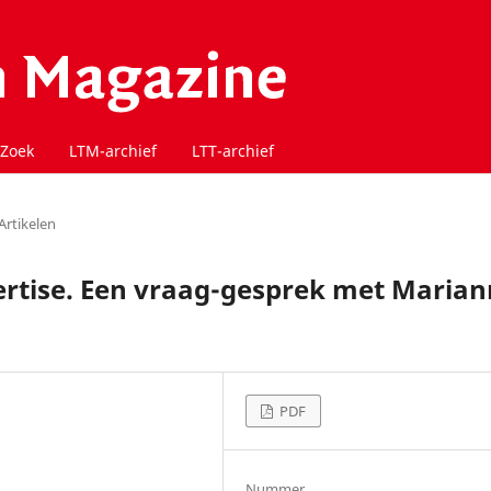
Zoek
LTM-archief
LTT-archief
Artikelen
pertise. Een vraag-gesprek met Maria
PDF
Nummer