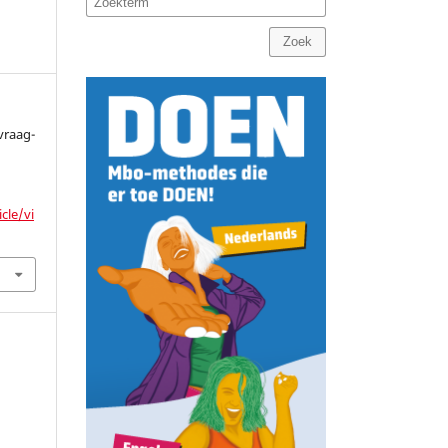
Zoek
 vraag-
.
cle/vi