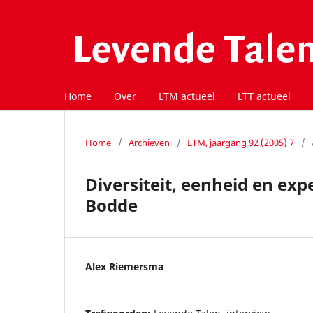
Home
Over
LTM actueel
LTT actueel
Home
/
Archieven
/
LTM, jaargang 92 (2005) 7
/
Diversiteit, eenheid en ex
Bodde
Alex Riemersma