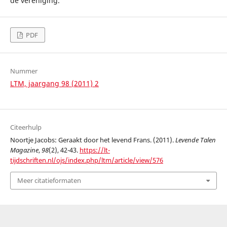
de vereniging.
PDF
Nummer
LTM, jaargang 98 (2011) 2
Citeerhulp
Noortje Jacobs: Geraakt door het levend Frans. (2011).
Levende Talen
Magazine
,
98
(2), 42-43.
https://lt-
tijdschriften.nl/ojs/index.php/ltm/article/view/576
Meer citatieformaten