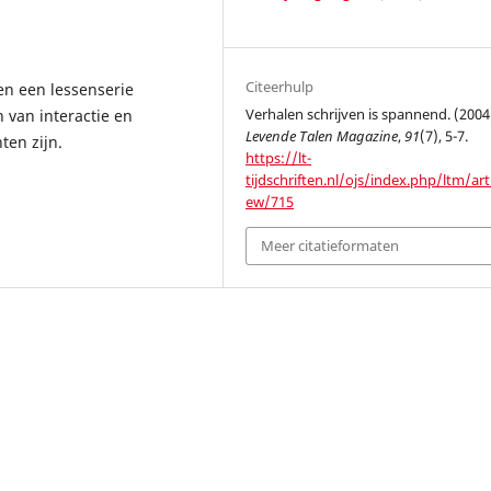
Citeerhulp
n een lessenserie
Verhalen schrijven is spannend. (2004
 van interactie en
Levende Talen Magazine
,
91
(7), 5-7.
ten zijn.
https://lt-
tijdschriften.nl/ojs/index.php/ltm/arti
ew/715
Meer citatieformaten