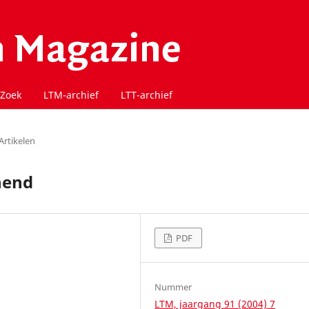
Zoek
LTM-archief
LTT-archief
Artikelen
nend
PDF
Nummer
LTM, jaargang 91 (2004) 7