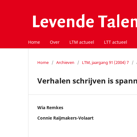
Home
Over
LTM actueel
LTT actueel
Home
/
Archieven
/
LTM, jaargang 91 (2004) 7
/
Verhalen schrijven is span
Wia Remkes
Connie Raijmakers-Volaart